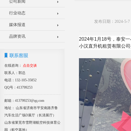
公司新闻
行业动态
发布日期：2024-5
媒体报道
品牌资讯
2024年1月18号，泰
小汉直升机租赁有限公司
在线咨询：
点击交谈
联系人：郭总
电话：132-105-35852
QQ号：413799253
邮箱：413799253@qq.com
地址： 山东省济南市平安南路齐鲁
汽车生活广场D展厅（长清展厅）
山东省莱芜市雪野湖航空科技体育公
园（航空基地）