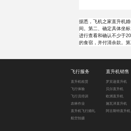
据悉，飞机之家直升机婚
间。第二、确定具体坐标
进行查看和确认不少于2
的食宿，并付清余款。第
飞行服务
直升机销售
直升机租赁
罗宾逊直升机
飞行体验
贝尔直升机
飞行员培训
欧洲直升机
农林作业
施瓦泽直升机
直升机飞行婚礼
阿古斯特直升机
航空拍摄