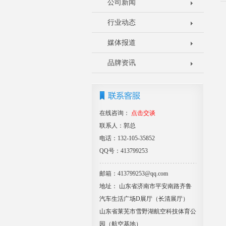
公司新闻
行业动态
媒体报道
品牌资讯
在线咨询：
点击交谈
联系人：郭总
电话：132-105-35852
QQ号：413799253
邮箱：413799253@qq.com
地址： 山东省济南市平安南路齐鲁
汽车生活广场D展厅（长清展厅）
山东省莱芜市雪野湖航空科技体育公
园（航空基地）