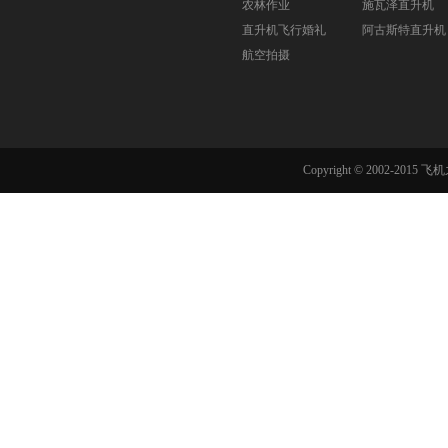
农林作业
施瓦泽直升机
直升机飞行婚礼
阿古斯特直升机
航空拍摄
Copyright © 2002-201