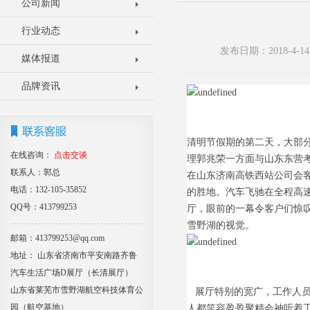
公司新闻
行业动态
发布日期：2018-4
媒体报道
品牌资讯
清明节假期的第二天，大部
在线咨询：
点击交谈
理郭兆荣一方面与山东东营考
联系人：郭总
在山东济南高铁西站公司会
电话：132-105-35852
的胜地。汽车飞驰在全程高
QQ号：413799253
厅，眼前的一幕令客户们惊
雪野湖的视觉。
邮箱：413799253@qq.com
地址： 山东省济南市平安南路齐鲁
汽车生活广场D展厅（长清展厅）
山东省莱芜市雪野湖航空科技体育公
展厅特别的宽广，工作人员
园（航空基地）
人都笑容盈盈聚精会神听着