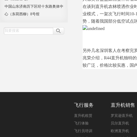
中国山东济南历下区经十东路奥体中
在谈到直升机农林喷洒作业
业模式，一架次飞行时间10-
心（东荷西柳）8号馆
势，随着我国部分低空试点
另外几名深圳客人在考察完罗
兆荣介绍，R44直升机独特
较广泛，价格比较实惠，国内
飞行服务
直升机销售
直升机租赁
罗宾逊直升机
飞行体验
贝尔直升机
飞行员培训
欧洲直升机